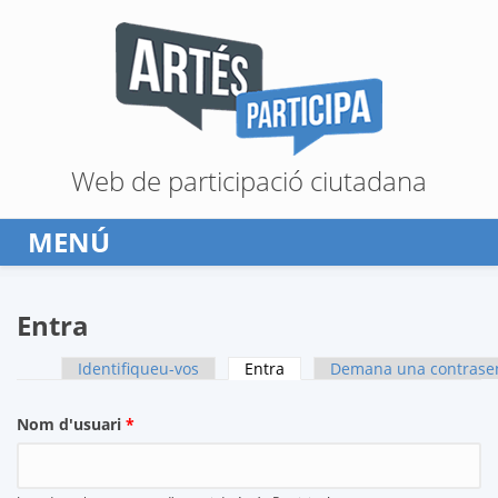
Vés al contingut
Web de participació ciutadana
MENÚ
Entra
Identifiqueu-vos
Entra
(pestanya activa)
Demana una contrase
Pestanyes primàries
Nom d'usuari
*